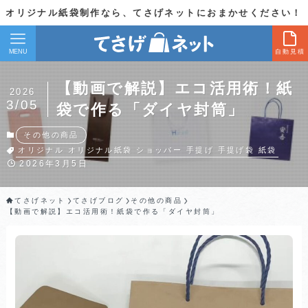
オリジナル紙袋制作なら、てさげネットにおまかせください！
MENU
自動見積
【動画で解説】エコ活用術！紙
2026
3/05
袋で作る「ダイヤ封筒」
その他の商品
オリジナル
オリジナル紙袋
ショッパー
手提げ
手提げ袋
紙袋
2026年3月5日
てさげネット
てさげブログ
その他の商品
【動画で解説】エコ活用術！紙袋で作る「ダイヤ封筒」