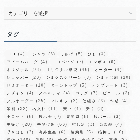
カ
テ
ゴ
リ
タグ
ー
(4)
(3)
(5)
(3)
OFJ
Tシャツ
てさげ
ひも
(4)
(7)
(6)
アピールバッグ
エコバッグ
エンボス
(93)
(46)
(4)
オリジナル
オリジナル紙袋
オーダー
(20)
(3)
(10)
ショッパー
シルクスクリーン
シルク印刷
(10)
(5)
(3)
セミオーダー
ターントップ
テンプレート
(4)
(4)
(7)
(3)
デザイン
ノベルティ
バッグ
ビニール
(25)
(3)
(3)
(4)
フルオーダー
フレキソ
仕組み
作成
(32)
(11)
(4)
(3)
印刷
名入れ
安い
安く
(6)
(9)
(8)
(3)
小ロット
展示会
展開図
底ボール
(20)
(63)
(3)
(4)
手提げ
手提げ袋
推し活
既製品
(3)
(6)
(5)
(16)
浮き出し
海外生産
短納期
箔押し
(140)
(3)
(6)
(3)
(3)
紙袋
質問
輪転
輪転式
高級