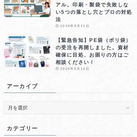
アル。印刷・製袋で失敗しな
い5つの落とし穴とプロの対処
法
2026年5月21日
【緊急告知】PE袋（ポリ袋）
の受注を再開しました。資材
確保に目処、お困りの方はご
相談ください！
2026年5月14日
アーカイブ
ア
ー
カ
イ
カテゴリー
ブ