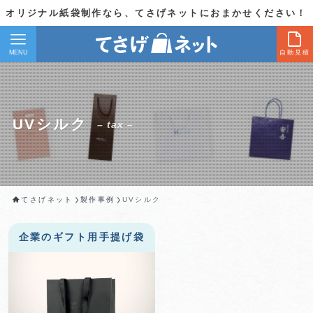
オリジナル紙袋制作なら、てさげネットにおまかせください！
MENU
自動見積
UVシルク
– tax –
てさげネット
製作事例
UVシルク
企業のギフト用手提げ袋