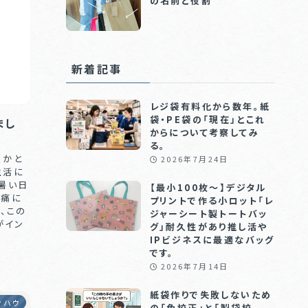
の名前と役割
新着記事
レジ袋有料化から数年。紙
袋・PE袋の「現在」とこれ
まし
からについて考察してみ
る。
くかと
2026年7月24日
生活に
暑い日
【最小100枚〜】デジタル
苦痛に
プリントで作る小ロット「レ
、この
ジャーシート製トートバッ
がイン
グ」耐久性があり推し活や
IPビジネスに最適なバッグ
です。
2026年7月14日
紙袋作りで失敗しないため
ウハウ
の「色校正」と「製袋校