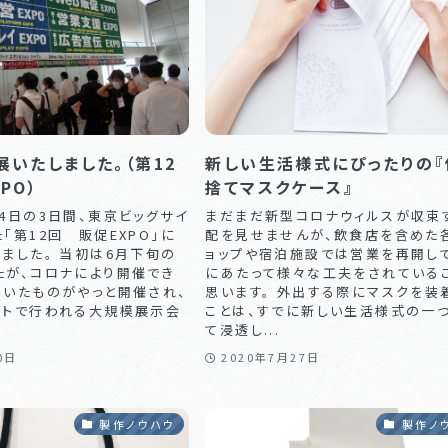
いたしました。（第12
新しい生活様式にぴったりの『
PO）
捨てマスクケース』
4日の3日間、東京ビッグサイ
まだまだ新型コロナウィルスが収束
「第12回 販促EXPO」に
配を見せませんが、飲食店を含めた
ました。 当初は6月下旬の
ョップや宿泊施設では営業を再開し
たが、コロナにより開催でき
にあたって様々な工夫をされている
ていたものがやっと開催され、
思います。 外出する際にマスクを装
イトで行われる大規模展示会
ことは、すでに新しい生活様式の一
て浸透し...
0日
2020年7月27日
製作ノウハウ
製作ノ