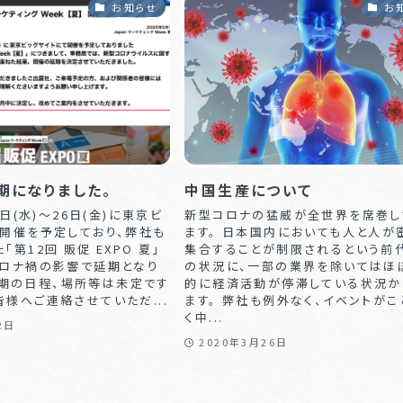
お知らせ
お
期になりました。
中国生産について
4日(水)〜26日(金)に東京ビ
新型コロナの猛威が全世界を席巻し
て開催を予定しており、弊社も
ます。 日本国内においても人と人が
第12回 販促 EXPO 夏」
集合することが制限されるという前
コロナ禍の影響で延期となり
の状況に、一部の業界を除いてはほ
期の日程、場所等は未定です
的に経済活動が停滞している状況か
様へご連絡させていただ...
ます。 弊社も例外なく、イベントがこ
く中...
2日
2020年3月26日