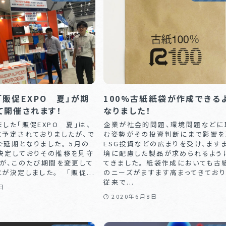
販促EXPO 夏」が期
100%古紙紙袋が作成できる
て開催されます！
なりました！
した「販促EXPO 夏」は、
企業が社会的問題、環境問題などに
に予定されておりましたが、で
む姿勢がその投資判断にまで影響を
延期となりました。 5月の
ESG投資などの広まりを受け、ます
決定しておりその推移を見守
境に配慮した製品が求められるよう
たが、このたび期間を変更して
てきました。 紙袋作成においても古
が決定しました。 「販促...
のニーズがますます高まってきており
従来で...
日
2020年6月8日