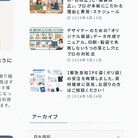
正」。プロが本紙にこだわる
理由と費用・スケジュール
2026年6月15日
デザイナーのための「オリ
ジナル紙袋」データ作成マ
ニュアル。印刷・製袋で失
敗しない5つの落とし穴と
プロの対処法
ように
2026年5月21日
【緊急告知】PE袋（ポリ袋）
取り組
の受注を再開しました。資
及ぼす
材確保に目処、お困りの方
ます環
はご相談ください！
になっ
2026年5月14日
紙利用
ます。
アーカイブ
ア