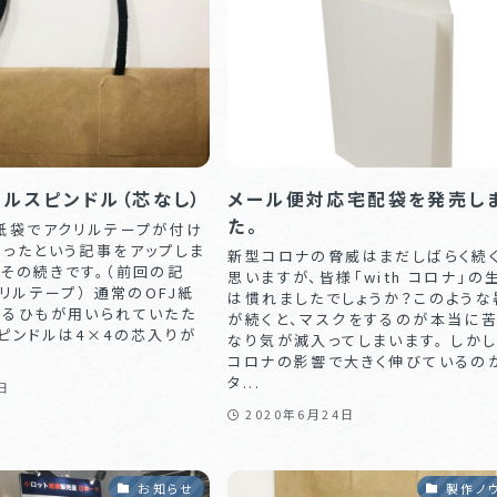
リルスピンドル（芯なし）
メール便対応宅配袋を発売し
た。
の紙袋でアクリルテープが付け
なったという記事をアップしま
新型コロナの脅威はまだしばらく続
その続きです。（前回の記
思いますが、皆様「with コロナ」の
クリルテープ） 通常のOFJ紙
は慣れましたでしょうか？このような
するひもが用いられていたた
が続くと、マスクをするのが本当に
ピンドルは4×4の芯入りが
なり気が滅入ってしまいます。 しかし
コロナの影響で大きく伸びているの
タ...
日
2020年6月24日
お知らせ
製作ノ