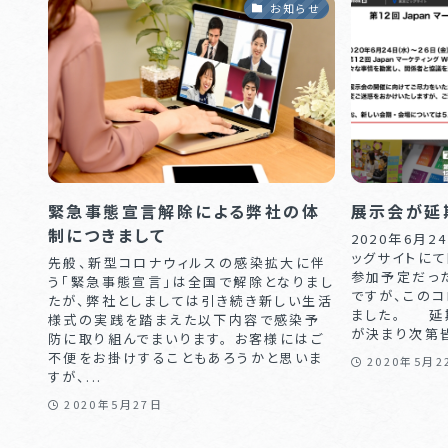
お知らせ
緊急事態宣言解除による弊社の体
展示会が延
制につきまして
2020年6月2
ッグサイトに
先般、新型コロナウィルスの感染拡大に伴
参加予定だった「
う「緊急事態宣言」は全国で解除となりまし
ですが、この
たが、弊社としましては引き続き新しい生活
ました。 延
様式の実践を踏まえた以下内容で感染予
が決まり次第皆
防に取り組んでまいります。 お客様にはご
不便をお掛けすることもあろうかと思いま
2020年5月2
すが、...
2020年5月27日