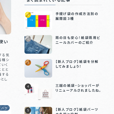
手提げ袋の作成方法別の
展開図３種
雨の日も安心！紙袋雨用ビ
使い
ニールカバーのご紹介
する気
各種シ
【新人ブログ】紙袋を分解
ていく
してみましょう！
ことと
着する
つとし
三越の紙袋・ショッパーが
リニューアルされましたね。
ウハウ
【新人ブログ】紙袋パーツ