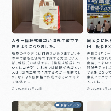
カラー輪転式紙袋が海外生産でで
展示会に出展
きるようになりました。
回 販促EX
紙袋の作り方には何通りかありますが、そ
先日の9月2〜
の中で最も低価格で作成する方法といえ
トで開催された
ば、輪転式の紙袋です。 （輪転式紙袋につ
出展してまいり
いてはコチラ） これまでは輪転式紙袋とい
開催予定でし
えば、国内工場で作成するのが一般的でし
ず延期となっ
た。なにより低価格で作成できるのであえ
東京ビッグサ
て海外で...
としては...
2020年12月12日
2020年9月1
製作ノウハウ