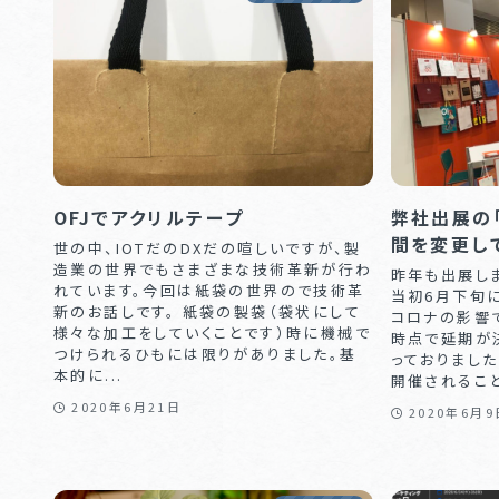
OFJでアクリルテープ
弊社出展の「
間を変更し
世の中、IOTだのDXだの喧しいですが、製
造業の世界でもさまざまな技術革新が行わ
昨年も出展しま
れています。今回は紙袋の世界ので技術革
当初6月下旬
新のお話しです。 紙袋の製袋（袋状にして
コロナの影響で
様々な加工をしていくことです）時に機械で
時点で延期が
つけられるひもには限りがありました。基
っておりまし
本的に...
開催されること
2020年6月21日
2020年6月9