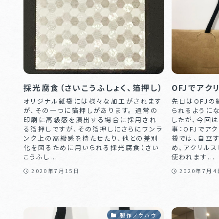
採光腐食（さいこうふしょく、箔押し）
OFJでアク
オリジナル紙袋には様々な加工がされます
先日はOFJ
が、その一つに箔押しがあります。 通常の
られるように
印刷に高級感を演出する場合に採用され
したが、今回は
る箔押しですが、その箔押しにさらにワンラ
事：OFJでア
ンク上の高級感を持たせたり、他との差別
袋では、自立
化を図るために用いられる採光腐食（さい
め、アクリルス
こうふし...
使われます...
2020年7月15日
2020年7月4
製作ノウハウ