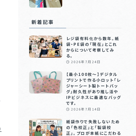
新着記事
レジ袋有料化から数年。紙
袋・PE袋の「現在」とこれ
からについて考察してみ
る。
2026年7月24日
や
【最小100枚〜】デジタル
プリントで作る小ロット「レ
ジャーシート製トートバッ
グ」耐久性があり推し活や
IPビジネスに最適なバッグ
そ
です。
2026年7月14日
紙袋作りで失敗しないため
の「色校正」と「製袋校
え
正」。プロが本紙にこだわる