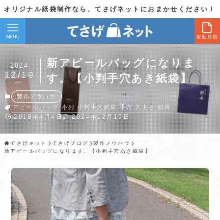
オリジナル紙袋制作なら、てさげネットにおまかせください！
MENU
自動見積
新アピールバッグになりま
2024
12/19
す。【小判手穴あき紙袋】
製作ノウハウ
アピールバッグ
小判
小判手穴紙袋
手穴
穴あき
紙袋
2018年4月4日
2024年12月19日
てさげネット
てさげブログ
製作ノウハウ
新アピールバッグになります。【小判手穴あき紙袋】