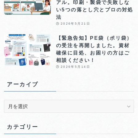
アル。印刷・製袋で失敗しな
い5つの落とし穴とプロの対処
法
2026年5月21日
【緊急告知】PE袋（ポリ袋）
の受注を再開しました。資材
確保に目処、お困りの方はご
相談ください！
2026年5月14日
アーカイブ
ア
ー
カ
イ
カテゴリー
ブ