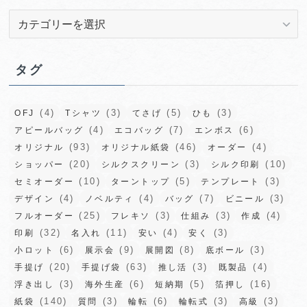
カ
テ
ゴ
リ
タグ
ー
(4)
(3)
(5)
(3)
OFJ
Tシャツ
てさげ
ひも
(4)
(7)
(6)
アピールバッグ
エコバッグ
エンボス
(93)
(46)
(4)
オリジナル
オリジナル紙袋
オーダー
(20)
(3)
(10)
ショッパー
シルクスクリーン
シルク印刷
(10)
(5)
(3)
セミオーダー
ターントップ
テンプレート
(4)
(4)
(7)
(3)
デザイン
ノベルティ
バッグ
ビニール
(25)
(3)
(3)
(4)
フルオーダー
フレキソ
仕組み
作成
(32)
(11)
(4)
(3)
印刷
名入れ
安い
安く
(6)
(9)
(8)
(3)
小ロット
展示会
展開図
底ボール
(20)
(63)
(3)
(4)
手提げ
手提げ袋
推し活
既製品
(3)
(6)
(5)
(16)
浮き出し
海外生産
短納期
箔押し
(140)
(3)
(6)
(3)
(3)
紙袋
質問
輪転
輪転式
高級