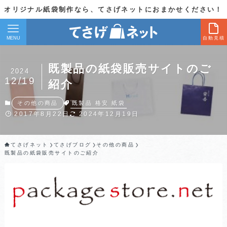
オリジナル紙袋制作なら、てさげネットにおまかせください！
MENU
自動見積
既製品の紙袋販売サイトのご
2024
12/19
紹介
既製品
格安
紙袋
その他の商品
2017年8月22日
2024年12月19日
てさげネット
てさげブログ
その他の商品
既製品の紙袋販売サイトのご紹介