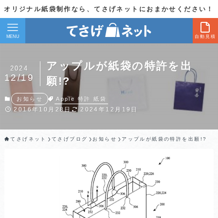
オリジナル紙袋制作なら、てさげネットにおまかせください！
MENU
自動見積
アップルが紙袋の特許を出
2024
12/19
願!?
Apple
特許
紙袋
お知らせ
2016年10月28日
2024年12月19日
てさげネット
てさげブログ
お知らせ
アップルが紙袋の特許を出願!?