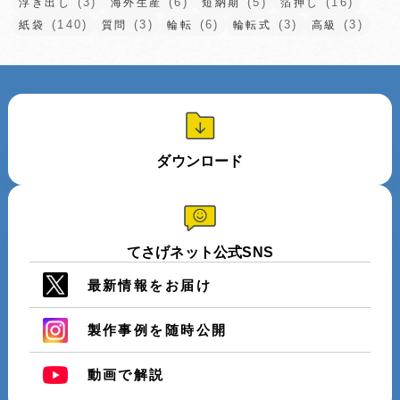
(3)
(6)
(5)
(16)
浮き出し
海外生産
短納期
箔押し
(140)
(3)
(6)
(3)
(3)
紙袋
質問
輪転
輪転式
高級
ダウンロード
てさげネット公式SNS
最新情報をお届け
製作事例を随時公開
動画で解説