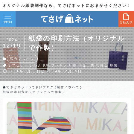
オリジナル紙袋制作なら、てさげネットにおまかせください！
MENU
自動見積
紙袋の印刷方法（オリジナル
2024
12/19
で作製）
製作ノウハウ
オフセット
シルク印刷
フレキソ
印刷
手提げ袋
箔押し
紙袋
2016年7月11日
2024年12月19日
てさげネット
てさげブログ
製作ノウハウ
紙袋の印刷方法（オリジナルで作製）