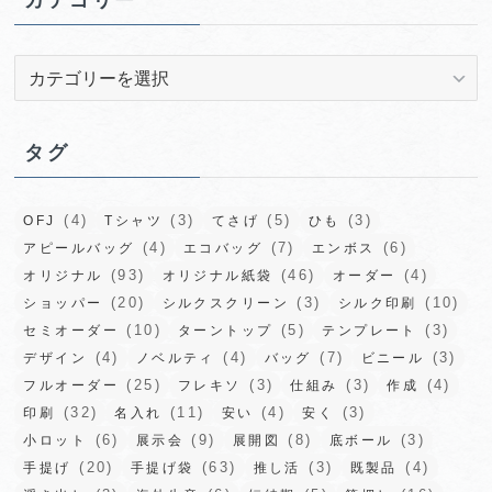
カテゴリー
ブ
カ
テ
ゴ
リ
タグ
ー
(4)
(3)
(5)
(3)
OFJ
Tシャツ
てさげ
ひも
(4)
(7)
(6)
アピールバッグ
エコバッグ
エンボス
(93)
(46)
(4)
オリジナル
オリジナル紙袋
オーダー
(20)
(3)
(10)
ショッパー
シルクスクリーン
シルク印刷
(10)
(5)
(3)
セミオーダー
ターントップ
テンプレート
(4)
(4)
(7)
(3)
デザイン
ノベルティ
バッグ
ビニール
(25)
(3)
(3)
(4)
フルオーダー
フレキソ
仕組み
作成
(32)
(11)
(4)
(3)
印刷
名入れ
安い
安く
(6)
(9)
(8)
(3)
小ロット
展示会
展開図
底ボール
(20)
(63)
(3)
(4)
手提げ
手提げ袋
推し活
既製品