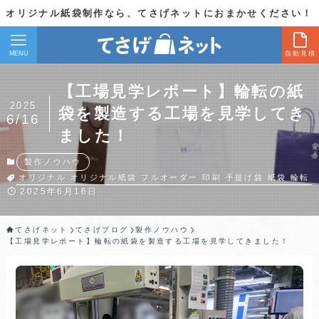
オリジナル紙袋制作なら、てさげネットにおまかせください！
MENU
自動見積
【工場見学レポート】輪転の紙
2025
袋を製造する工場を見学してき
6/16
ました！
製作ノウハウ
オリジナル
オリジナル紙袋
フルオーダー
印刷
手提げ袋
紙袋
輪転
2025年6月16日
てさげネット
てさげブログ
製作ノウハウ
【工場見学レポート】輪転の紙袋を製造する工場を見学してきました！