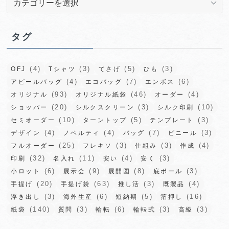
テ
ゴ
リ
タグ
ー
(4)
(3)
(5)
(3)
OFJ
Tシャツ
てさげ
ひも
(4)
(7)
(6)
アピールバッグ
エコバッグ
エンボス
(93)
(46)
(4)
オリジナル
オリジナル紙袋
オーダー
(20)
(3)
(10)
ショッパー
シルクスクリーン
シルク印刷
(10)
(5)
(3)
セミオーダー
ターントップ
テンプレート
(4)
(4)
(7)
(3)
デザイン
ノベルティ
バッグ
ビニール
(25)
(3)
(3)
(4)
フルオーダー
フレキソ
仕組み
作成
(32)
(11)
(4)
(3)
印刷
名入れ
安い
安く
(6)
(9)
(8)
(3)
小ロット
展示会
展開図
底ボール
(20)
(63)
(3)
(4)
手提げ
手提げ袋
推し活
既製品
(3)
(6)
(5)
(16)
浮き出し
海外生産
短納期
箔押し
(140)
(3)
(6)
(3)
(3)
紙袋
質問
輪転
輪転式
高級