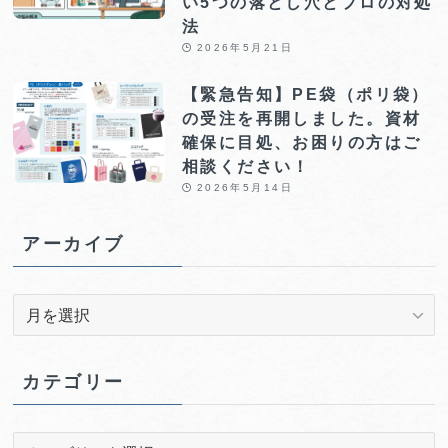
い5つの落とし穴とプロの対処
法
2026年5月21日
【緊急告知】PE袋（ポリ袋）
の受注を再開しました。資材
確保に目処、お困りの方はご
相談ください！
2026年5月14日
アーカイブ
ア
ー
カ
イ
カテゴリー
ブ
カ