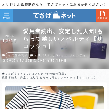
オリジナル紙袋制作なら、てさげネットにおまかせください！
MENU
自動見積
愛用者続出、安定した人気!も
2024
らって嬉しいノベルティ【サ
12/19
コッシュ】
オリジナル
サコッシュ
ノベルティ
その他の商品
2019年4月22日
2024年12月19日
てさげネット
てさげブログ
その他の商品
愛用者続出、安定した人気!もらって嬉しいノベルティ【サコッシュ】