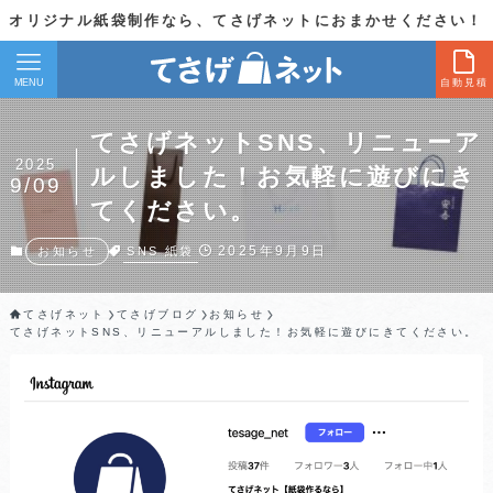
オリジナル紙袋制作なら、てさげネットにおまかせください！
MENU
自動見積
てさげネットSNS、リニューア
2025
ルしました！お気軽に遊びにき
9/09
てください。
2025年9月9日
SNS
紙袋
お知らせ
てさげネット
てさげブログ
お知らせ
てさげネットSNS、リニューアルしました！お気軽に遊びにきてください。