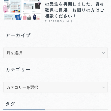
の受注を再開しました。資材
確保に目処、お困りの方はご
相談ください！
2026年5月14日
アーカイブ
ア
ー
カ
イ
カテゴリー
ブ
カ
テ
ゴ
リ
タグ
ー