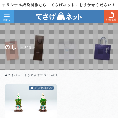
オリジナル紙袋制作なら、てさげネットにおまかせください！
MENU
自動見積
のし
– tag –
てさげネット
てさげブログ
のし
その他の商品