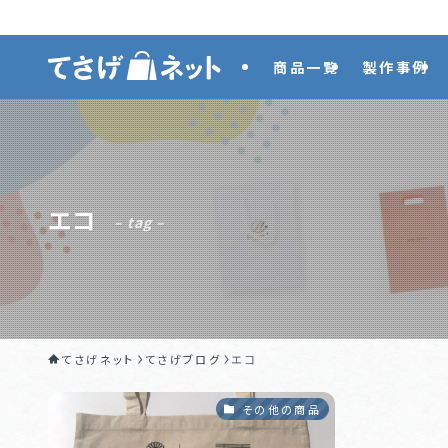
商品一覧
製作事例
エコ
– tag –
てさげネット
てさげブログ
エコ
その他の商品