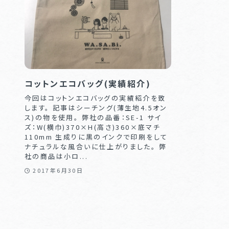
コットンエコバッグ(実績紹介)
今回はコットンエコバッグの実績紹介を致
します。 記事はシーチング(薄生地4.5オン
ス)の物を使用。 弊社の品番：SE-1 サイ
ズ：W(横巾)370×H(高さ)360×底マチ
110mm 生成りに黒のインクで印刷をして
ナチュラルな風合いに仕上がりました。 弊
社の商品は小ロ...
2017年6月30日