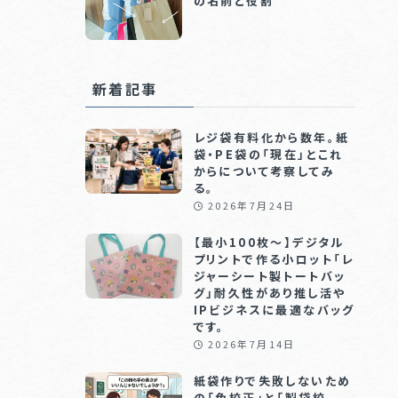
の名前と役割
新着記事
レジ袋有料化から数年。紙
袋・PE袋の「現在」とこれ
からについて考察してみ
る。
2026年7月24日
【最小100枚〜】デジタル
プリントで作る小ロット「レ
ジャーシート製トートバッ
グ」耐久性があり推し活や
IPビジネスに最適なバッグ
です。
2026年7月14日
紙袋作りで失敗しないため
の「色校正」と「製袋校