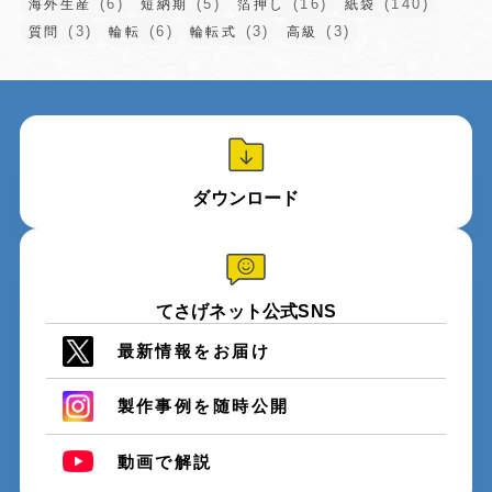
(6)
(5)
(16)
(140)
海外生産
短納期
箔押し
紙袋
(3)
(6)
(3)
(3)
質問
輪転
輪転式
高級
ダウンロード
てさげネット公式SNS
最新情報をお届け
製作事例を随時公開
動画で解説