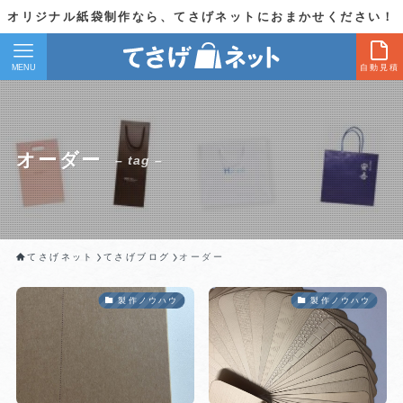
オリジナル紙袋制作なら、てさげネットにおまかせください！
MENU
自動見積
オーダー
– tag –
てさげネット
てさげブログ
オーダー
製作ノウハウ
製作ノウハウ