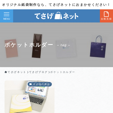
オリジナル紙袋制作なら、てさげネットにおまかせください！
MENU
自動見積
ポケットホルダー
– tag –
てさげネット
てさげブログ
ポケットホルダー
その他の商品