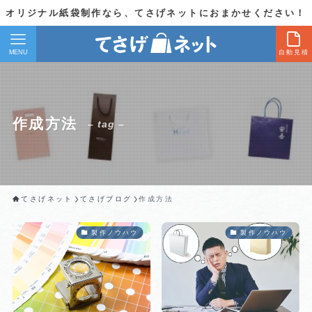
オリジナル紙袋制作なら、てさげネットにおまかせください！
MENU
自動見積
作成方法
– tag –
てさげネット
てさげブログ
作成方法
製作ノウハウ
製作ノウハウ