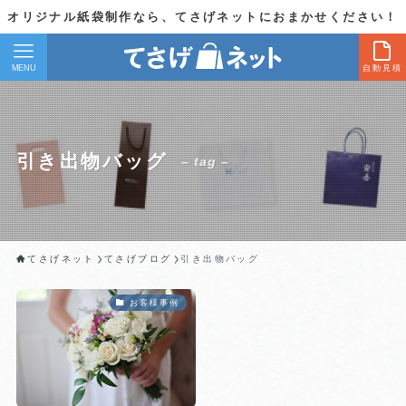
オリジナル紙袋制作なら、てさげネットにおまかせください！
MENU
自動見積
引き出物バッグ
– tag –
てさげネット
てさげブログ
引き出物バッグ
お客様事例