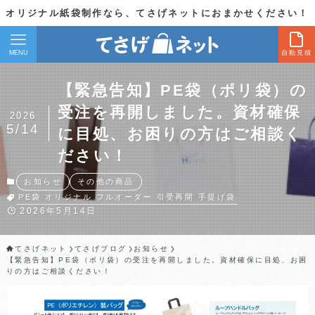
オリジナル紙袋制作なら、てさげネットにおまかせください！
MENU
自動見積
【緊急告知】PE袋（ポリ袋）の
受注を再開しました。資材確保
2026
5/14
に目処、お困りの方はご相談く
ださい！
お知らせ
その他の商品
PE袋
オリジナル
フルオーダー
引受再開
手提げ袋
2026年5月14日
てさげネット
てさげブログ
お知らせ
【緊急告知】PE袋（ポリ袋）の受注を再開しました。資材確保に目処、お困
りの方はご相談ください！