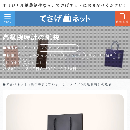
オリジナル紙袋制作なら、てさげネットにおまかせください！
MENU
自動見積
高級腕時計の紙袋
商品カテゴリー:
フルオーダーメイド
特徴:
エクセルフィラメント
エンボス
マットPP貼り
国内生産
浮き出し
2024年12月7日
2025年6月20日
てさげネット
製作事例
フルオーダーメイド
高級腕時計の紙袋