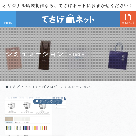
オリジナル紙袋制作なら、てさげネットにおまかせください！
MENU
自動見積
シミュレーション
– tag –
てさげネット
てさげブログ
シミュレーション
製作ノウハウ